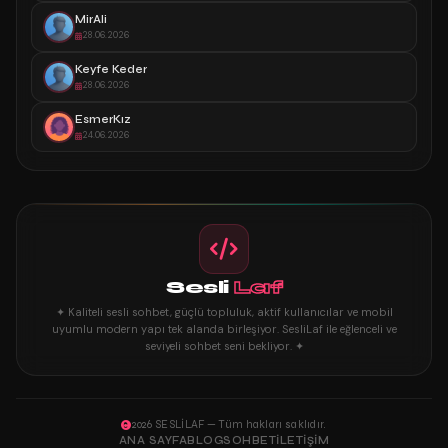
MirAli
28.06.2026
Keyfe Keder
28.06.2026
EsmerKız
24.06.2026
Sesli
Laf
✦ Kaliteli sesli sohbet, güçlü topluluk, aktif kullanıcılar ve mobil
uyumlu modern yapı tek alanda birleşiyor. SesliLaf ile eğlenceli ve
seviyeli sohbet seni bekliyor. ✦
2026 SESLİLAF — Tüm hakları saklıdır.
ANA SAYFA
BLOG
SOHBET
İLETIŞIM