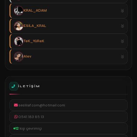
KRAL_ADAM
ESİLA_KRAL
TeK_YüReK
Alev
İLETIŞIM
seslilaf.com@hotmail.com
0541 183 85 13
12
kişi çevrimiçi