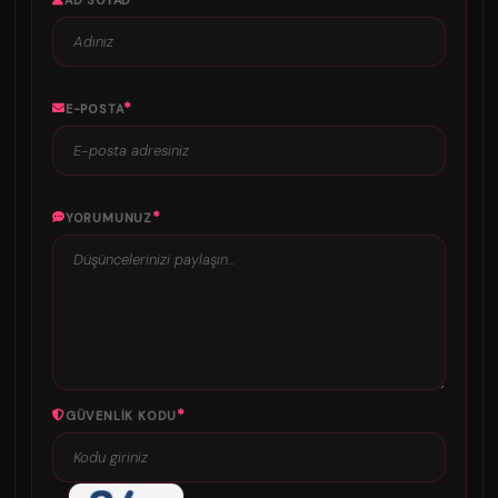
*
E-POSTA
*
YORUMUNUZ
*
GÜVENLIK KODU