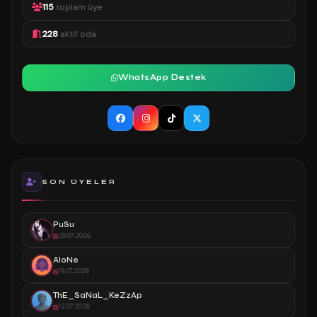
115
toplam üye
228
aktif oda
WhatsApp Destek
SON ÜYELER
PuSu
29.07.2026
AloNe
19.07.2026
ThE_SaNaL_KeZzAp
12.07.2026