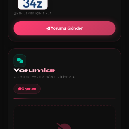
YENILEMEK IÇIN TIKLA
Yorumu Gönder
Yorumlar
✦ SON 30 YORUM GÖSTERILIYOR ✦
0 yorum