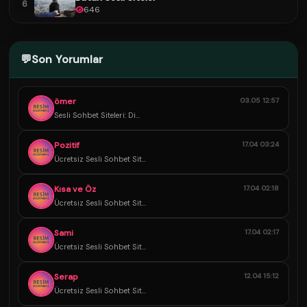
6
646
💬
Son Yorumlar
ömer
03.05 12:57
Sesli Sohbet Siteleri: Di...
Pozitif
17.04 03:24
Ücretsiz Sesli Sohbet Sit...
Kısa ve Öz
17.04 02:18
Ücretsiz Sesli Sohbet Sit...
Sami
17.04 02:17
Ücretsiz Sesli Sohbet Sit...
Serap
12.04 15:12
Ücretsiz Sesli Sohbet Sit...