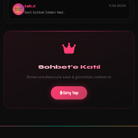
SaRı.x!
11.04 00:29
Sesli Sohbet Siteleri Ned...
Sohbet'e Katıl
Binlerce kullanıcıyla sesli & görüntülü sohbet et
Giriş Yap