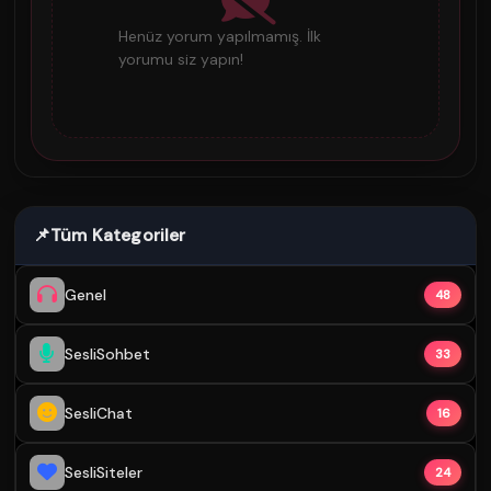
Henüz yorum yapılmamış. İlk
yorumu siz yapın!
📌
Tüm Kategoriler
Genel
48
SesliSohbet
33
SesliChat
16
SesliSiteler
24