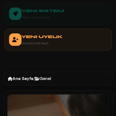
YENI SISTEM
Yapim Asamasinda..
YENI UYELIK
Ucretsiz hizli kayit
Ana Sayfa
/
Genel