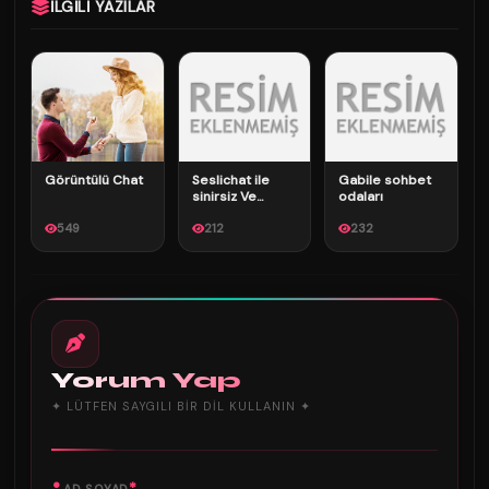
İLGILI YAZILAR
Görüntülü Chat
Seslichat ile
Gabile sohbet
sinirsiz Ve
odaları
ücretsiz
549
eglence...
212
232
Yorum Yap
✦ LÜTFEN SAYGILI BIR DIL KULLANIN ✦
*
AD SOYAD