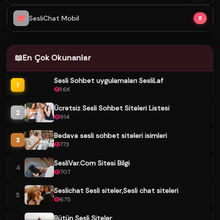
SesliChat Mobil
8
📖
En Çok Okunanlar
Sesli Sohbet uygulamaları SesliLaf
1
1.6K
Ücretsiz Sesli Sohbet Siteleri Listesi
2
914
Bedava sesli sohbet siteleri isimleri
3
773
SesliVar.Com Sitesi Bilgi
4
707
Seslichat Sesli siteler,Sesli chat siteleri
5
675
Bütün Sesli Siteler