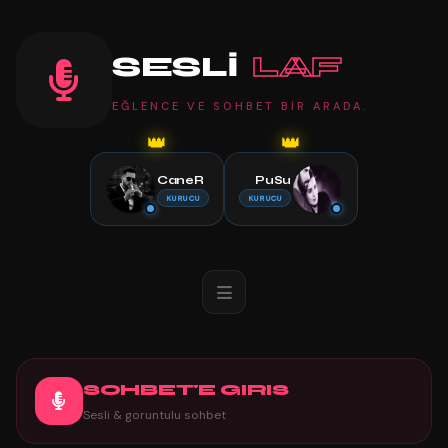
SESLİ
LAF
EĞLENCE VE SOHBET BIR ARADA.
👑
👑
CaneR
PuSu
KURUCU
KURUCU
SOHBET'E GIRIS
Sesli & goruntulu sohbet